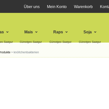
Über uns
Mein Konto
Warenkorb
Kont
as
Mais
Raps
Soja
Produkte
>
knöllchenbakterien