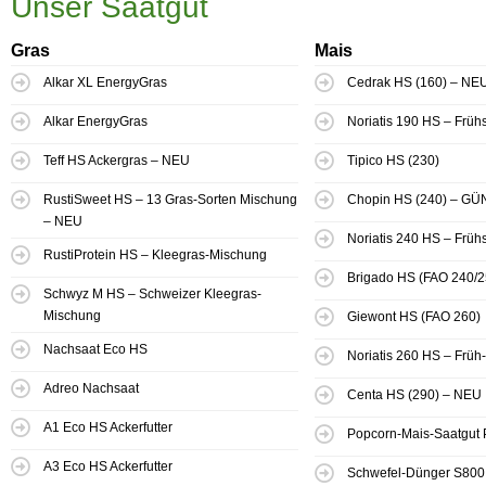
Unser Saatgut
Gras
Mais
Alkar XL EnergyGras
Cedrak HS (160) – NE
Alkar EnergyGras
Noriatis 190 HS – Frü
Teff HS Ackergras – NEU
Tipico HS (230)
RustiSweet HS – 13 Gras-Sorten Mischung
Chopin HS (240) – GÜ
– NEU
Noriatis 240 HS – Frü
RustiProtein HS – Kleegras-Mischung
Brigado HS (FAO 240/25
Schwyz M HS – Schweizer Kleegras-
Mischung
Giewont HS (FAO 260)
Nachsaat Eco HS
Noriatis 260 HS – Frü
Adreo Nachsaat
Centa HS (290) – NEU
A1 Eco HS Ackerfutter
Popcorn-Mais-Saatgut 
A3 Eco HS Ackerfutter
Schwefel-Dünger S800