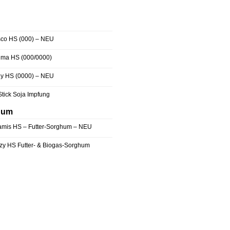
sco HS (000) – NEU
jma HS (000/0000)
lly HS (0000) – NEU
Stick Soja Impfung
hum
amis HS – Futter-Sorghum – NEU
zy HS Futter- & Biogas-Sorghum