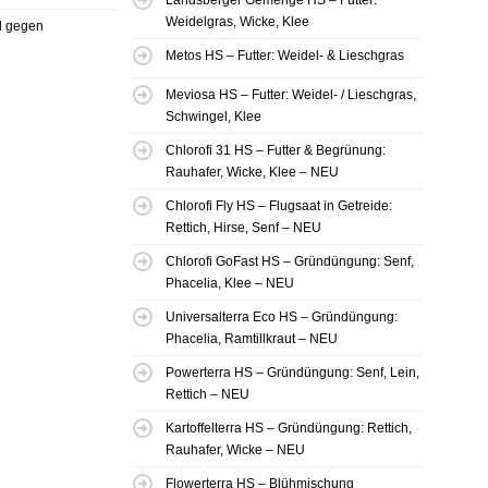
Landsberger Gemenge HS – Futter:
Weidelgras, Wicke, Klee
el gegen
Metos HS – Futter: Weidel- & Lieschgras
Meviosa HS – Futter: Weidel- / Lieschgras,
Schwingel, Klee
Chlorofi 31 HS – Futter & Begrünung:
Rauhafer, Wicke, Klee – NEU
Chlorofi Fly HS – Flugsaat in Getreide:
Rettich, Hirse, Senf – NEU
Chlorofi GoFast HS – Gründüngung: Senf,
Phacelia, Klee – NEU
Universalterra Eco HS – Gründüngung:
Phacelia, Ramtillkraut – NEU
Powerterra HS – Gründüngung: Senf, Lein,
Rettich – NEU
Kartoffelterra HS – Gründüngung: Rettich,
Rauhafer, Wicke – NEU
Flowerterra HS – Blühmischung