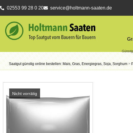
02553 99 28 0 20
service@holtmann-saaten.de
Gr
Saatgut günstig online bestellen: Mais, Gras, Energiegras, Soja, Sorghum
>
Nicht vorrätig