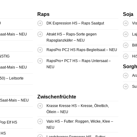
Raps
Soja
U
DK Expression HS – Raps Saatgut
Vi
hsaat-Mais – NEU
Atrakt HS – Raps-Sorte gegen
La
Rapsglanzkäfer – NEU
Bi
RapsPro PC2 HS Raps-Begleitsaat – NEU
NSTIG
Hi
RapsPro+ PC7 HS – Raps Untersaat –
Sorg
NEU
hsaat-Mais – NEU
Ar
0) – Leitsorte
Su
Zwischenfrüchte
h-Saat-Mais – NEU
Krasse Kresse HS – Kresse, Ölrettich,
Öllein – NEU
Valo HS – Futter: Roggen, Wicke, Klee –
Pop Elf HS
NEU
 HS