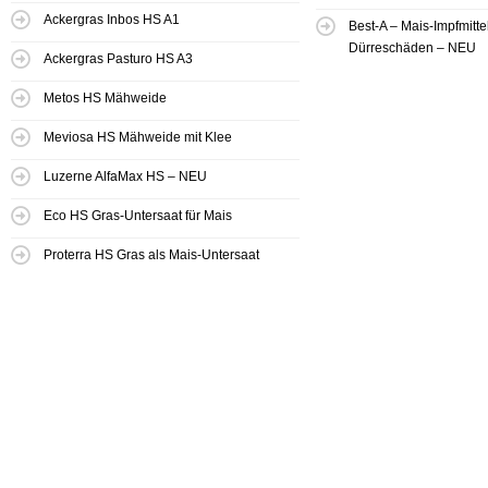
Ackergras Inbos HS A1
Best-A – Mais-Impfmitt
Dürreschäden – NEU
Ackergras Pasturo HS A3
Metos HS Mähweide
Meviosa HS Mähweide mit Klee
Luzerne AlfaMax HS – NEU
Eco HS Gras-Untersaat für Mais
Proterra HS Gras als Mais-Untersaat