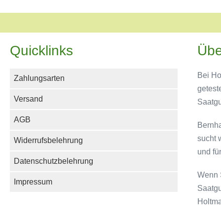
Quicklinks
Übe
Bei Ho
Zahlungsarten
getest
Versand
Saatg
AGB
Bernha
sucht 
Widerrufsbelehrung
und fü
Datenschutzbelehrung
Wenn S
Impressum
Saatgu
Holtma