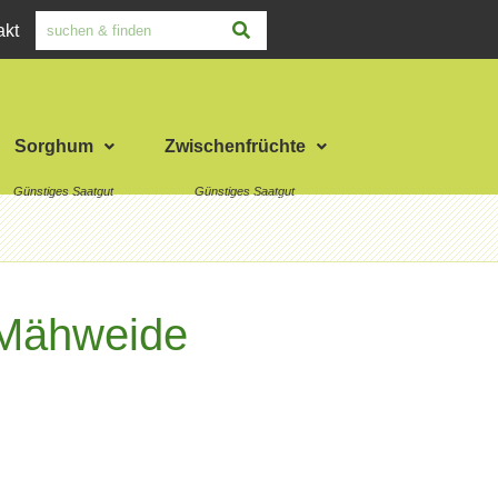
akt
Sorghum
Zwischenfrüchte
Mähweide