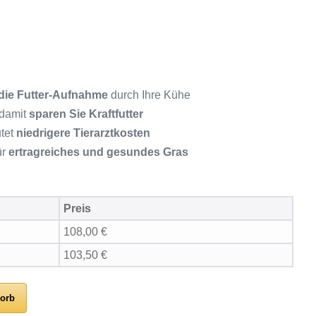
 die Futter-Aufnahme
durch Ihre Kühe
 damit
sparen Sie Kraftfutter
tet
niedrigere Tierarztkosten
ür
ertragreiches und gesundes Gras
Preis
108,00
€
103,50
€
orb