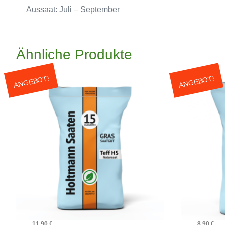
Aussaat: Juli – September
Ähnliche Produkte
ANGEBOT!
ANGEBOT!
11,90
€
8,90
€