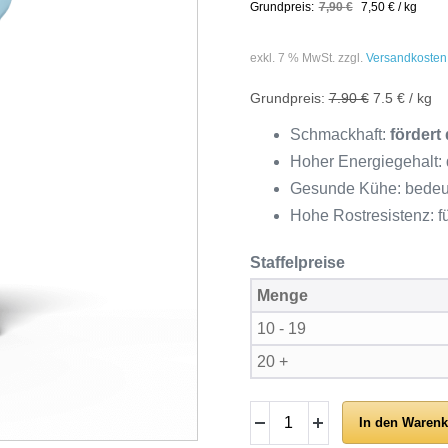
7,90
€
7,50
€
/
kg
exkl. 7 % MwSt.
zzgl.
Versandkosten
7.90 €
7.5 € / kg
Schmackhaft:
fördert
Hoher Energiegehalt:
Gesunde Kühe: bedeu
Hohe Rostresistenz: f
Staffelpreise
Menge
10 - 19
20 +
In den Warenk