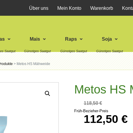
Über uns
Mein Konto
Warenkorb
Kont
as
Mais
Raps
Soja
Produkte
>
Metos HS Mähweide
Metos HS 
118,50
€
Früh-Bezieher-Preis
112,50
€