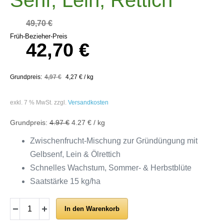
49,70
€
Früh-Bezieher-Preis
42,70
€
4,97
€
4,27
€
/
kg
exkl. 7 % MwSt.
zzgl.
Versandkosten
4.97 €
4.27 € / kg
Zwischenfrucht-Mischung zur Gründüngung mit
Gelbsenf, Lein & Ölrettich
Schnelles Wachstum, Sommer- & Herbstblüte
Saatstärke 15 kg/ha
In den Warenkorb