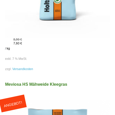
8,90
€
7,60
€
/
kg
exkl. 7 % MwSt.
zzgl.
Versandkosten
Meviosa HS Mähweide Kleegras
ANGEBOT!