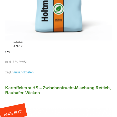
5,57
€
4,97
€
/
kg
exkl. 7 % MwSt.
zzgl.
Versandkosten
Kartoffelterra HS – Zwischenfrucht-Mischung Rettich,
Rauhafer, Wicken
ANGEBOT!