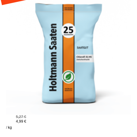
5,27
€
4,99
€
/
kg