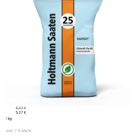
6,17
€
5,27
€
/
kg
exkl. 7 % MwSt.