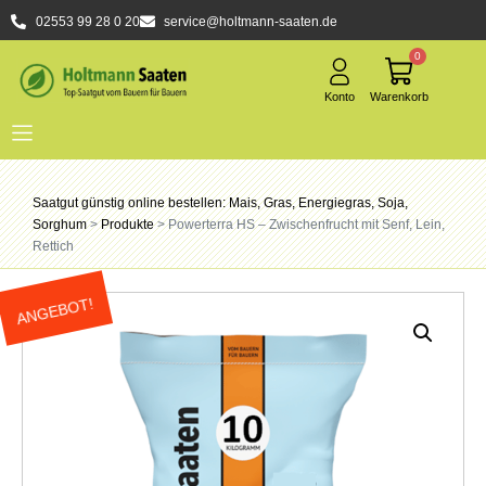
02553 99 28 0 20
service@holtmann-saaten.de
0
Saatgut günstig online bestellen: Mais, Gras, Energiegras, Soja,
Sorghum
>
Produkte
>
Powerterra HS – Zwischenfrucht mit Senf, Lein,
Rettich
ANGEBOT!