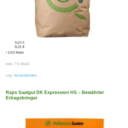
0,27
€
0,21
€
/
1000
Korn
exkl. 7 % MwSt.
zzgl.
Versandkosten
Raps Saatgut DK Expression HS – Bewährter
Ertragsbringer