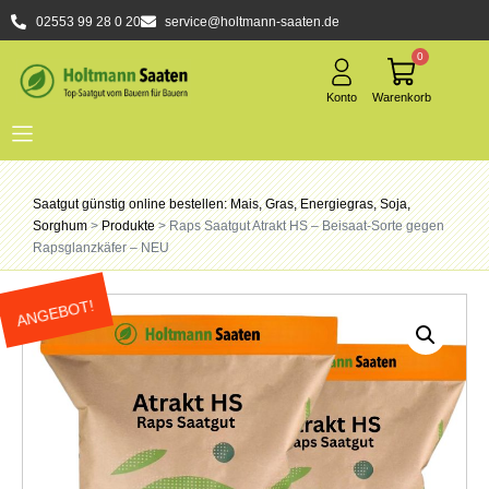
02553 99 28 0 20
service@holtmann-saaten.de
0
Saatgut günstig online bestellen: Mais, Gras, Energiegras, Soja,
Sorghum
>
Produkte
>
Raps Saatgut Atrakt HS – Beisaat-Sorte gegen
Rapsglanzkäfer – NEU
ANGEBOT!