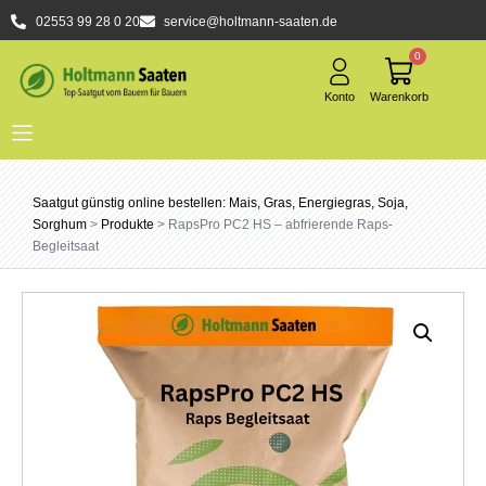
02553 99 28 0 20
service@holtmann-saaten.de
0
Saatgut günstig online bestellen: Mais, Gras, Energiegras, Soja,
Sorghum
>
Produkte
>
RapsPro PC2 HS – abfrierende Raps-
Begleitsaat