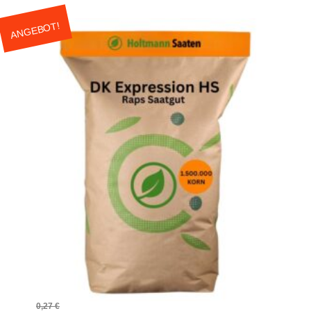
ANGEBOT!
0,27
€