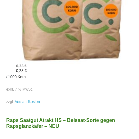
0,33
€
0,28
€
/
1000
Korn
exkl. 7 % MwSt.
zzgl.
Versandkosten
Raps Saatgut Atrakt HS – Beisaat-Sorte gegen
Rapsglanzkäfer – NEU