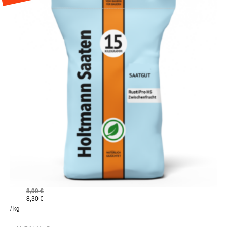
8,90
€
8,30
€
/
kg