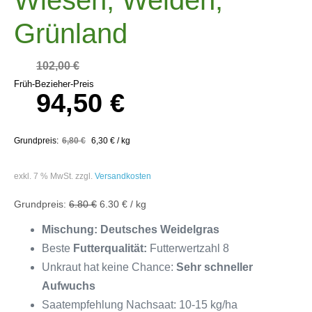
Grünland
102,00
€
Früh-Bezieher-Preis
94,50
€
6,80
€
6,30
€
/
kg
exkl. 7 % MwSt.
zzgl.
Versandkosten
6.80 €
6.30 € / kg
Mischung: Deutsches Weidelgras
Beste
Futterqualität:
Futterwertzahl 8
Unkraut hat keine Chance:
Sehr schneller
Aufwuchs
Saatempfehlung Nachsaat: 10-15 kg/ha