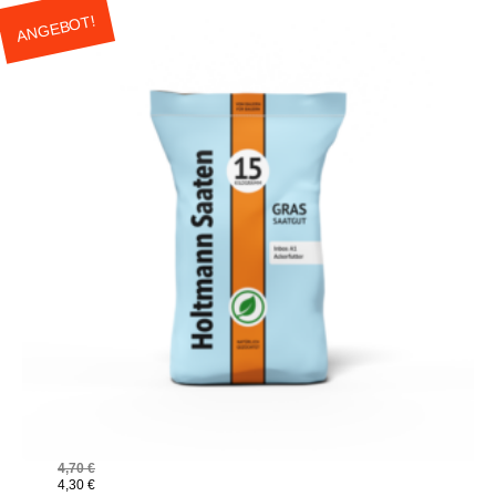
ANGEBOT!
4,70
€
4,30
€