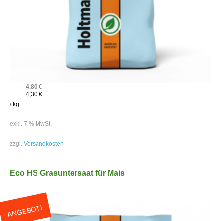
4,80
€
4,30
€
/
kg
exkl. 7 % MwSt.
zzgl.
Versandkosten
Eco HS Grasuntersaat für Mais
ANGEBOT!