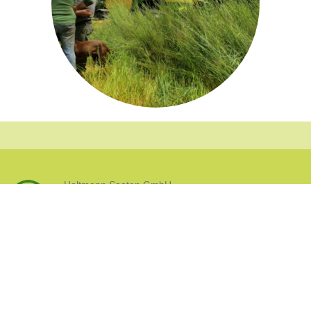
Holtmann Saaten GmbH
Versandkosten &
Lieferung
|
AGB
|
Widerruf
|
Impressum
|
Datenschutz
|
zum
Seitenanfang