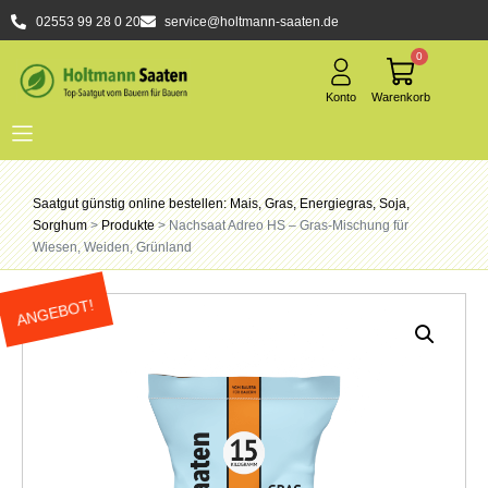
02553 99 28 0 20
service@holtmann-saaten.de
0
Saatgut günstig online bestellen: Mais, Gras, Energiegras, Soja,
Sorghum
>
Produkte
>
Nachsaat Adreo HS – Gras-Mischung für
Wiesen, Weiden, Grünland
ANGEBOT!