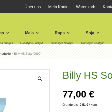
Über uns
Mein Konto
Warenkorb
Kont
as
Mais
Raps
Soja
Produkte
>
Billy HS Soja (0000)
Billy HS So
77,00
€
0,51
€
/
Korn