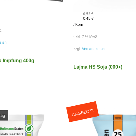
0,53
€
0,45
€
/
Korn
.
exkl. 7 % MwSt.
sten
zzgl.
Versandkosten
ja Impfung 400g
Lajma HS Soja (000+)
ANGEBOT!
tig