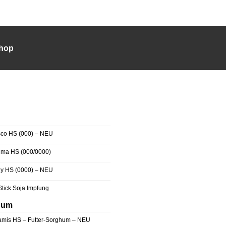
Shop
sco HS (000) – NEU
jma HS (000/0000)
lly HS (0000) – NEU
Stick Soja Impfung
hum
amis HS – Futter-Sorghum – NEU