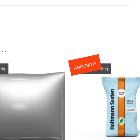
 …
ANGEBOT!
tig
Nicht vorrätig