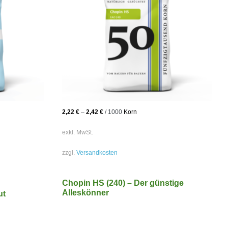
2,22
€
–
2,42
€
/
1000
Korn
exkl. MwSt.
zzgl.
Versandkosten
Chopin HS (240) – Der günstige
Alleskönner
ut