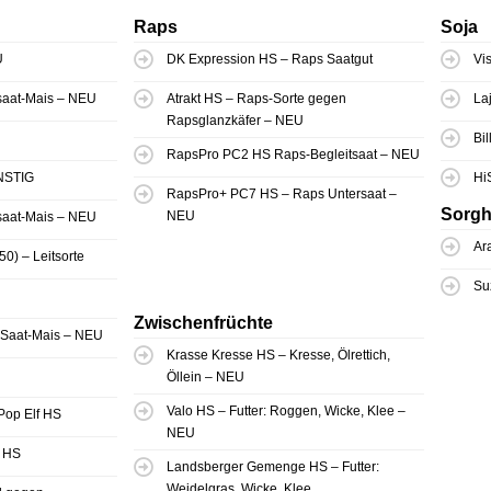
Raps
Soja
U
DK Expression HS – Raps Saatgut
Vi
hsaat-Mais – NEU
Atrakt HS – Raps-Sorte gegen
La
Rapsglanzkäfer – NEU
Bi
RapsPro PC2 HS Raps-Begleitsaat – NEU
NSTIG
Hi
RapsPro+ PC7 HS – Raps Untersaat –
Sorg
NEU
hsaat-Mais – NEU
Ar
0) – Leitsorte
Su
Zwischenfrüchte
h-Saat-Mais – NEU
Krasse Kresse HS – Kresse, Ölrettich,
Öllein – NEU
Valo HS – Futter: Roggen, Wicke, Klee –
Pop Elf HS
NEU
 HS
Landsberger Gemenge HS – Futter:
Weidelgras, Wicke, Klee