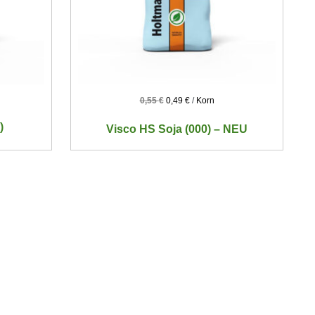
0,55
€
0,49
€
/
Korn
)
Visco HS Soja (000) – NEU