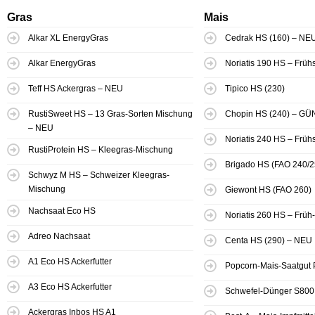
Gras
Mais
Alkar XL EnergyGras
Cedrak HS (160) – NE
Alkar EnergyGras
Noriatis 190 HS – Frü
Teff HS Ackergras – NEU
Tipico HS (230)
RustiSweet HS – 13 Gras-Sorten Mischung
Chopin HS (240) – GÜ
– NEU
Noriatis 240 HS – Frü
RustiProtein HS – Kleegras-Mischung
Brigado HS (FAO 240/25
Schwyz M HS – Schweizer Kleegras-
Mischung
Giewont HS (FAO 260)
Nachsaat Eco HS
Noriatis 260 HS – Frü
Adreo Nachsaat
Centa HS (290) – NEU
A1 Eco HS Ackerfutter
Popcorn-Mais-Saatgut 
A3 Eco HS Ackerfutter
Schwefel-Dünger S800
Ackergras Inbos HS A1