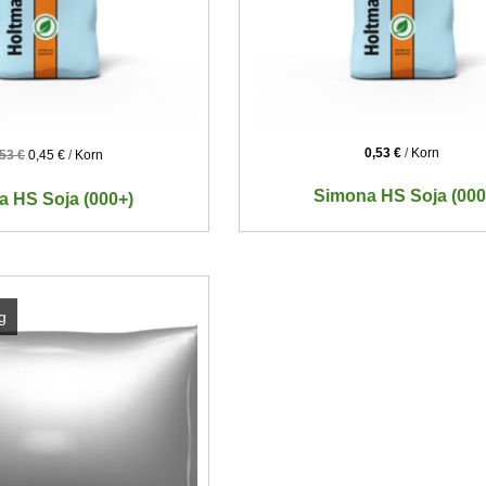
0,53
€
/
Korn
,53
€
0,45
€
/
Korn
Simona HS Soja (000
a HS Soja (000+)
g