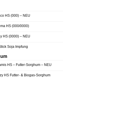
sco HS (000) – NEU
jma HS (000/0000)
lly HS (0000) – NEU
Stick Soja Impfung
hum
amis HS – Futter-Sorghum – NEU
zy HS Futter- & Biogas-Sorghum