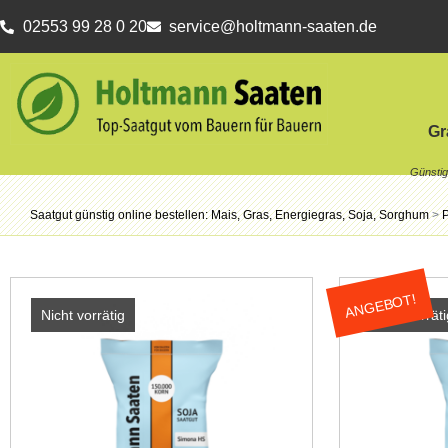
02553 99 28 0 20
service@holtmann-saaten.de
Gr
Saatgut günstig online bestellen: Mais, Gras, Energiegras, Soja, Sorghum
>
ANGEBOT!
Nicht vorrätig
Nicht vorräti