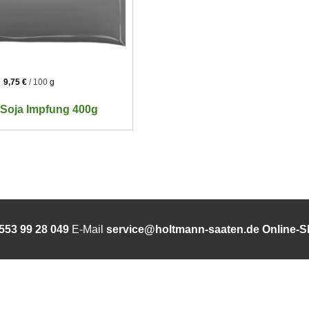
9,75
€
/
100
g
 Soja Impfung 400g
553 99 28 049
E-Mail
service@holtmann-saaten.de
Online-