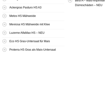
Best-A – Mais-Impfmitt
Dürreschäden – NEU
Ackergras Pasturo HS A3
Metos HS Mähweide
Meviosa HS Mähweide mit Klee
Luzerne AlfaMax HS – NEU
Eco HS Gras-Untersaat für Mais
Proterra HS Gras als Mais-Untersaat