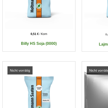
0,51
€
/
Korn
0
Billy HS Soja (0000)
Lajm
Nicht vorrätig
Nicht vorräti