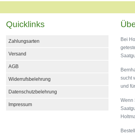
Quicklinks
Übe
Bei Ho
Zahlungsarten
getest
Versand
Saatg
AGB
Bernha
sucht 
Widerrufsbelehrung
und fü
Datenschutzbelehrung
Wenn S
Impressum
Saatgu
Holtma
Bestel