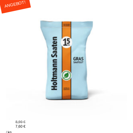
ANGEBOT!
8,90
€
7,60
€
/
kg