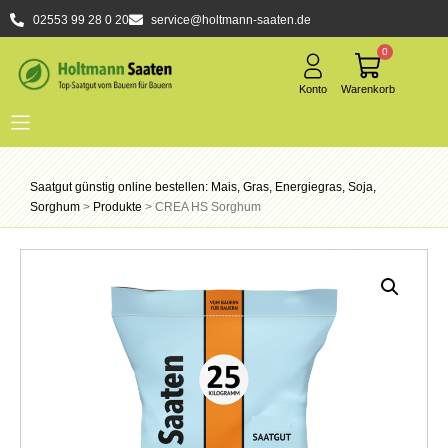
02553 99 28 0 20
service@holtmann-saaten.de
0
Saatgut günstig online bestellen: Mais, Gras, Energiegras, Soja,
Sorghum
>
Produkte
>
CREA HS Sorghum