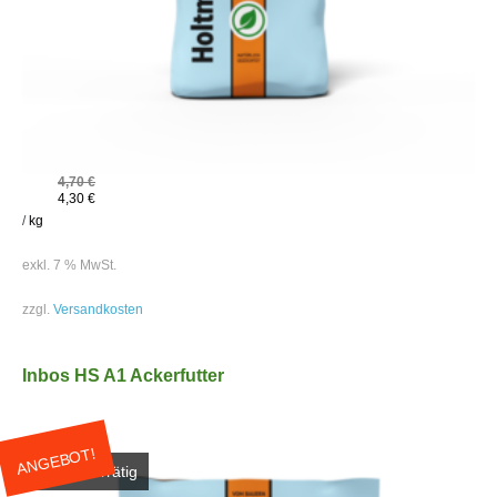
4,70
€
4,30
€
/
kg
exkl. 7 % MwSt.
zzgl.
Versandkosten
Inbos HS A1 Ackerfutter
ANGEBOT!
Nicht vorrätig