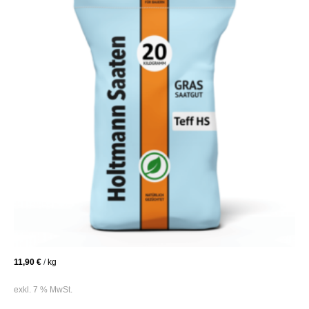
11,90
€
/
kg
exkl. 7 % MwSt.