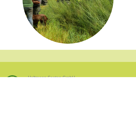
Holtmann Saaten GmbH
Versandkosten &
Lieferung
|
AGB
|
Widerruf
|
Impressum
|
Datenschutz
|
zum
Seitenanfang