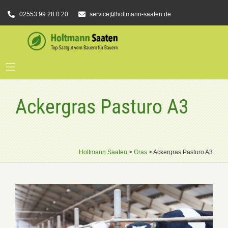
02553 99 28 0 20
service@holtmann-saaten.de
Ackergras Pasturo A3
Holtmann Saaten
>
Gras
>
Ackergras Pasturo A3