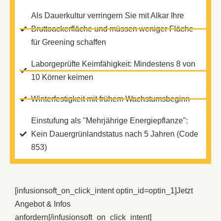
Als Dauerkultur verringern Sie mit Alkar Ihre
Bruttoackerfläche und müssen weniger Fläche
für Greening schaffen
Laborgeprüfte Keimfähigkeit: Mindestens 8 von
10 Körner keimen
Winterfestigkeit mit frühem Wachstumsbeginn
Einstufung als "Mehrjährige Energiepflanze":
Kein Dauergrünlandstatus nach 5 Jahren (Code
853)
[infusionsoft_on_click_intent optin_id=optin_1]
Jetzt
Angebot & Infos
anfordern
[/infusionsoft_on_click_intent]