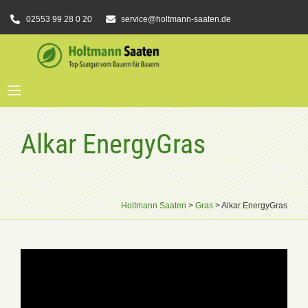
02553 99 28 0 20
service@holtmann-saaten.de
Alkar EnergyGras
Holtmann Saaten
>
Gras
>
Alkar EnergyGras