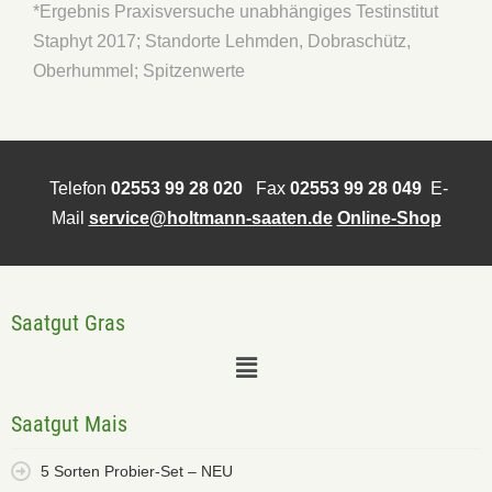
*Ergebnis Praxisversuche unabhängiges Testinstitut
Staphyt 2017; Standorte Lehmden, Dobraschütz,
Oberhummel; Spitzenwerte
Telefon
02553 99 28 020
Fax
02553 99 28 049
E-
Mail
service@holtmann-saaten.de
Online-Shop
Saatgut Gras
Saatgut Mais
5 Sorten Probier-Set – NEU