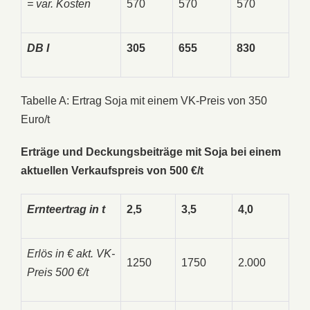
= var. Kosten
570
570
570
DB I
305
655
830
Tabelle A: Ertrag Soja mit einem VK-Preis von 350
Euro/t
Erträge und Deckungsbeiträge mit Soja bei einem
aktuellen Verkaufspreis von 500 €/t
Ernteertrag in t
2,5
3,5
4,0
Erlös in € akt. VK-
1250
1750
2.000
Preis 500 €/t