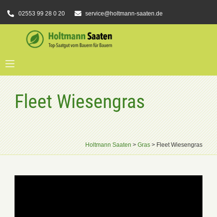
02553 99 28 0 20
service@holtmann-saaten.de
Fleet Wiesengras
Holtmann Saaten
>
Gras
>
Fleet Wiesengras