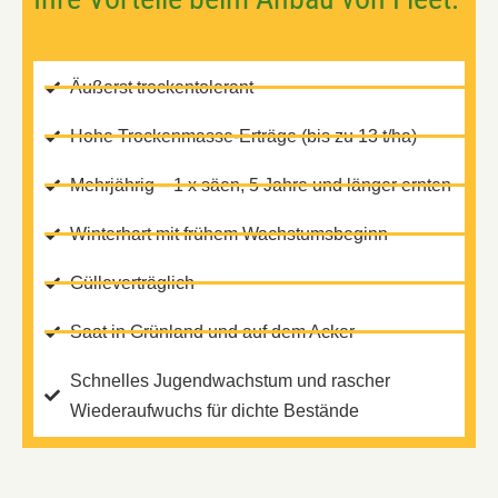
Äußerst trockentolerant
Hohe Trockenmasse-Erträge (bis zu 13 t/ha)
Mehrjährig – 1 x säen, 5 Jahre und länger ernten
Winterhart mit frühem Wachstumsbeginn
Gülleverträglich
Saat in Grünland und auf dem Acker
Schnelles Jugendwachstum und rascher
Wiederaufwuchs für dichte Bestände