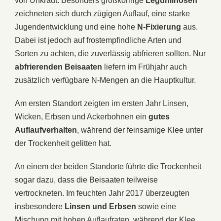
von Unkraut. Besonders großkörnige
Leguminosen
zeichneten sich durch zügigen Auflauf, eine starke
Jugendentwicklung und eine hohe
N-Fixierung
aus.
Dabei ist jedoch auf frostempfindliche Arten und
Sorten zu achten, die zuverlässig abfrieren sollten. Nur
abfrierenden Beisaaten
liefern im Frühjahr auch
zusätzlich verfügbare N-Mengen an die Hauptkultur.
Am ersten Standort zeigten im ersten Jahr Linsen,
Wicken, Erbsen und Ackerbohnen ein
gutes
Auflaufverhalten
, während der feinsamige Klee unter
der Trockenheit gelitten hat.
An einem der beiden Standorte führte die Trockenheit
sogar dazu, dass die Beisaaten teilweise
vertrockneten. Im feuchten Jahr 2017 überzeugten
insbesondere
Linsen und Erbsen
sowie eine
Mischung mit hohen Auflaufraten, während der Klee