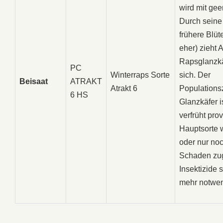
wird mit geer
Durch seine 
frühere Blüt
eher) zieht A
Rapsglanzkä
PC
Winterraps Sorte
sich. Der
Beisaat
ATRAKT
Atrakt 6
Populations
6 HS
Glanzkäfer i
verfrüht prov
Hauptsorte 
oder nur noc
Schaden zug
Insektizide s
mehr notwen