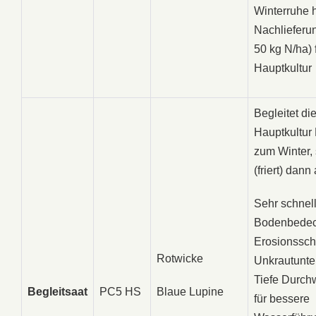
Winterruhe 
Nachlieferun
50 kg N/ha) 
Hauptkultur
Begleitet di
Hauptkultur
zum Winter, s
(friert) dann
Sehr schnel
Bodenbedec
Erosionssch
Rotwicke
Unkrautunte
Tiefe Durch
Begleitsaat
PC5 HS
Blaue Lupine
für bessere