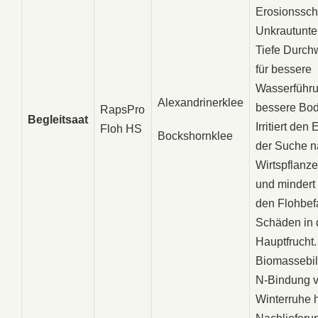
Erosionssch
Unkrautunte
Tiefe Durch
für bessere
Wasserführ
Alexandrinerklee
bessere Bod
RapsPro
Begleitsaat
Irritiert den 
Floh HS
Bockshornklee
der Suche n
Wirtspflanz
und mindert
den Flohbef
Schäden in 
Hauptfrucht
Biomassebi
N-Bindung v
Winterruhe 