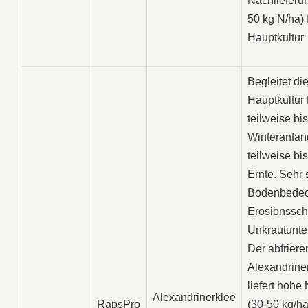
Nachlieferun
50 kg N/ha) 
Hauptkultur
Begleitet di
Hauptkultur
teilweise bis
Winteranfan
teilweise bi
Ernte. Sehr 
Bodenbedec
Erosionssch
Unkrautunte
Der abfrier
Alexandrine
liefert hoh
Alexandrinerklee
RapsPro
(30-50 kg/ha