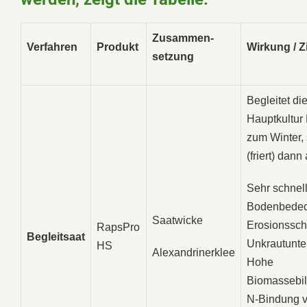
Zusammen-
Verfahren
Produkt
Wirkung / Z
setzung
Begleitet di
Hauptkultur
zum Winter, s
(friert) dann
Sehr schnel
Bodenbedec
Saatwicke
Erosionssch
RapsPro
Begleitsaat
Unkrautunte
HS
Alexandrinerklee
Hohe
Biomassebi
N-Bindung v