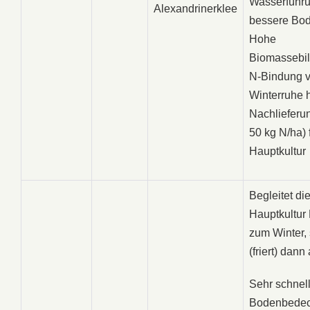
Wasserführ
Alexandrinerklee
bessere Bod
Hohe
Biomassebi
N-Bindung v
Winterruhe 
Nachlieferun
50 kg N/ha) 
Hauptkultur
Begleitet di
Hauptkultur
zum Winter, s
(friert) dann
Sehr schnel
Bodenbedec