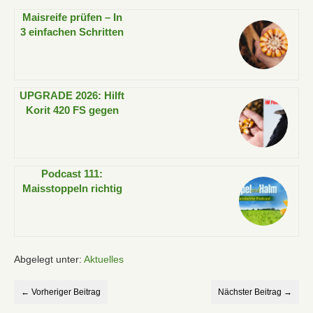
Maisreife prüfen – In
3 einfachen Schritten
UPGRADE 2026: Hilft
Korit 420 FS gegen
Vogelfraß im Mais?
Podcast 111:
Maisstoppeln richtig
zerkleinern – Stopp
dem Maiszünsler und
Fusarium!
Abgelegt unter:
Aktuelles
← Vorheriger Beitrag
Nächster Beitrag →