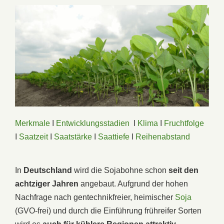
Merkmale
I
Entwicklungsstadien
I
Klima
I
Fruchtfolge
I
Saatzeit
I
Saatstärke
I
Saattiefe
I
Reihenabstand
In
Deutschland
wird die Sojabohne schon
seit den
achtziger Jahren
angebaut. Aufgrund der hohen
Nachfrage nach gentechnikfreier, heimischer
Soja
(GVO-frei) und durch die Einführung frühreifer Sorten