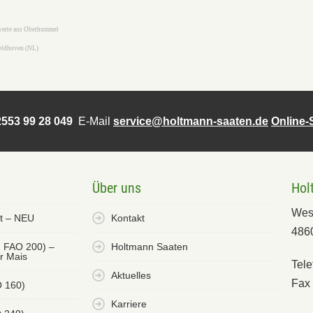
nwerte aus Oberhummel
Veldhoven (NL)
553 99 28 049
E-Mail
service@holtmann-saaten.de
Online
Über uns
Hol
Wes
et – NEU
Kontakt
486
. FAO 200) –
Holtmann Saaten
er Mais
Tele
Aktuelles
Fax 
O 160)
Karriere