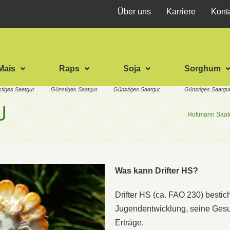
Über uns
Karriere
Kont
Mais
Raps
Soja
Sorghum
U
Holtmann Saat
Was kann Drifter HS?
Drifter HS (ca. FAO 230) bestic
Jugendentwicklung, seine Ges
Erträge.