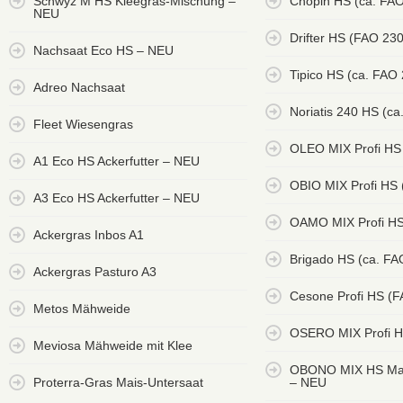
Schwyz M HS Kleegras-Mischung –
Chopin HS (ca. FAO
NEU
Drifter HS (FAO 23
Nachsaat Eco HS – NEU
Tipico HS (ca. FAO
Adreo Nachsaat
Noriatis 240 HS (ca
Fleet Wiesengras
OLEO MIX Profi HS
A1 Eco HS Ackerfutter – NEU
OBIO MIX Profi HS
A3 Eco HS Ackerfutter – NEU
OAMO MIX Profi HS
Ackergras Inbos A1
Brigado HS (ca. FA
Ackergras Pasturo A3
Cesone Profi HS (
Metos Mähweide
OSERO MIX Profi H
Meviosa Mähweide mit Klee
OBONO MIX HS Mai
Proterra-Gras Mais-Untersaat
– NEU