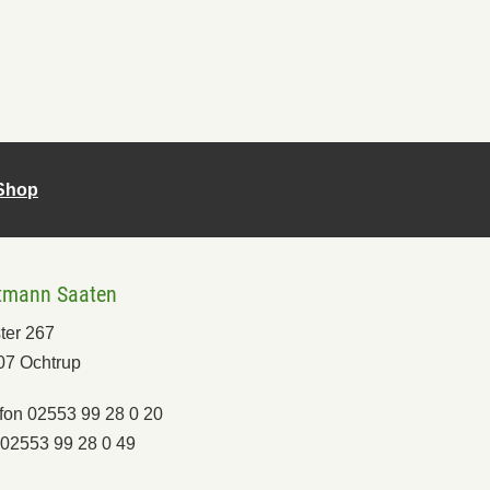
-Shop
tmann Saaten
ter 267
07 Ochtrup
fon 02553 99 28 0 20
02553 99 28 0 49