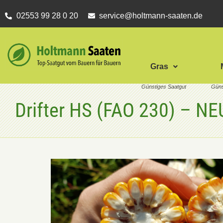
02553 99 28 0 20
service@holtmann-saaten.de
Gras
Drifter HS (FAO 230) – NE