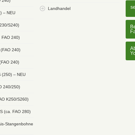
 240)
s
Landhandel
0) – NEU
 230/S240)
Be
F
. FAO 240)
Ab
 (FAO 240)
Y
 (FAO 240)
 (250) – NEU
O 240/250)
FAO K250/S260)
S (ca. FAO 280)
s-Stangenbohne