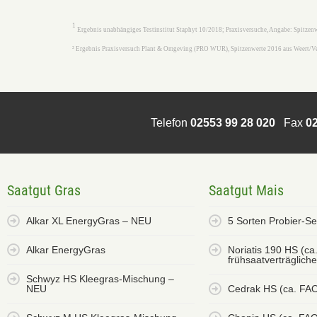
1
Ergebnis unabhängiges Testinstitut Staphyt 10/2018; Praxisversuche, Angabe: Spitze
² Ergebnis Praxisversuch Plant & Omgeving (PRO WUR), Spitzenwerte 2016 aus Weert/
Telefon
02553 99 28 020
Fax
02
Saatgut Gras
Saatgut Mais
Alkar XL EnergyGras – NEU
5 Sorten Probier-S
Alkar EnergyGras
Noriatis 190 HS (ca
frühsaatverträglich
Schwyz HS Kleegras-Mischung –
NEU
Cedrak HS (ca. FA