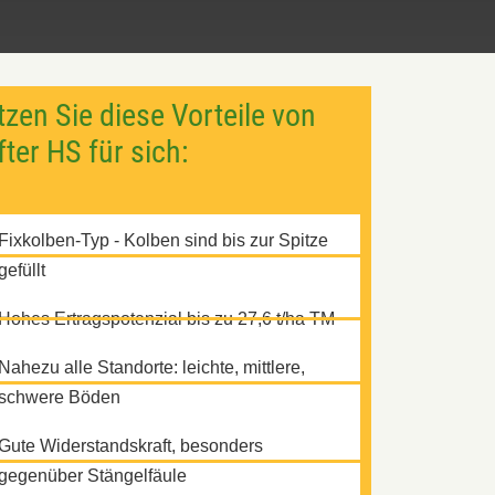
zen Sie diese Vorteile von
fter HS für sich:
Fixkolben-Typ - Kolben sind bis zur Spitze
gefüllt
Hohes Ertragspotenzial bis zu 27,6 t/ha TM
Nahezu alle Standorte: leichte, mittlere,
schwere Böden
Gute Widerstandskraft, besonders
gegenüber Stängelfäule