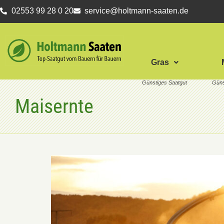
02553 99 28 0 20
service@holtmann-saaten.de
Gras
Maisernte