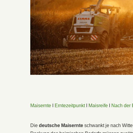
Maisernte
I
Erntezeitpunkt
I
Maisreife
I
Nach der 
Die
deutsche Maisernte
schwankt je nach Witter