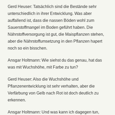
Gerd Heuser: Tatsächlich
sind
die
Bestände
sehr
unterschiedlich
in
ihrer
Entwicklung. Was
aber
auffallend
ist,
dass
die
nassen
Böden
wohl
zum
Sauerstoffmangel
im
Boden
geführt
haben. Die
Nährstoffversorgung
ist
gut,
die
Maispflanzen
stehen,
aber
die
Nährstoffumsetzung
in
den
Pflanzen
hapert
noch
so
ein
bisschen.
Ansgar Holtmann: Wie
siehst
du
das
genau,
hat
das
was
mit
Wuchshöhe,
mit
Farbe zu tun?
Gerd Heuser: Also
die
Wuchshöhe
und
Pflanzenentwicklung
ist
sehr
verhalten,
aber
die
Verfärbung
von
Gelb
nach
Rot
ist
doch
deutlich
zu
erkennen.
Ansgar Holtmann: Und
was
kann
ich
dagegen
tun,