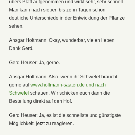
übers
Blatt
aufgenommen und wirkt
sehr,
sehr
schnell.
Man
kann
nach
sieben
bis
zehn
Tagen
schon
deutliche
Unterschiede
in
der
Entwicklung
der
Pflanze
sehen.
Ansgar Holtmann: Okay,
wunderbar,
vielen
lieben
Dank
Gerd.
Gerd Heuser: Ja,
gerne.
Ansgar Holtmann: Also,
wenn
ihr
Schwefel
braucht,
gerne
auf
www.holtmann-saaten.de und nach
Schwefel
schauen
. Wir
schicken
euch
dann
die
Bestellung
direkt
auf
den
Hof.
Gerd Heuser: Ja,
es
ist
die
schnellste
und
günstigste
Möglichkeit,
jetzt
zu
reagieren.