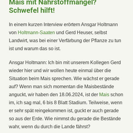
Mais mit Nährstoffmangel?
Schwefel hilft!
In einem kurzen Interview erörtern Ansgar Holtmann
von
Holtmann-Saaten
und Gerd Heuser, selbst
Landwirt, was bei einer Verfärbung der Pflanze zu tun
ist und warum das so ist.
Ansgar Holtmann: Ich
bin
mit
unserem
Kollegen
Gerd
wieder
hier
und
wir
wollen
heute
einmal
über
die
Situation
beim
Mais
sprechen. Wie
wächst er
gerade
auf?
Wenn
man
sich momentan die
Maisbestände
anguckt,
wir
haben
den
18
.06
.2024,
ist
der
Mais
schon
im,
ich
sag
mal,
6
bis
8
Blatt
Stadium. Teilweise,
wenn
er
sehr
spät
reingekommen
ist,
guckt
er
auch
gerade
so aus
der
Erde. Wie
nimmst
du
gerade
die
Bestände
wahr,
wenn
du
durch
die
Lande
fährst?