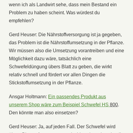
wenn
ich
als
Landwirt
sehe, dass mein
Bestand
ein
Problem
zu
haben scheint. Was
würdest
du
empfehlen?
Gerd Heuser: Die
Nährstoffversorgung
ist
ja
gegeben,
das
Problem
ist
die
Nährstoffumsetzung
in
der
Pflanze.
Wir
müssen
also
die
Umsetzung
vorantreiben
und
eine
Möglichkeit
dazu
wäre,
tatsächlich
eine
Schwefeldüngung
übers
Blatt
zu
geben,
die
wirkt
relativ
schnell
und
fördert
vor
allen
Dingen
die
Stickstoffumsetzung
in
der
Pflanze.
Ansgar Holtmann:
Ein passendes Produkt aus
unserem Shop wäre zum Beispiel Schwefel HS
800
.
Den
könnte
man
also
einsetzen?
Gerd Heuser:
Ja,
auf
jeden
Fall. Der
Schwefel
wird