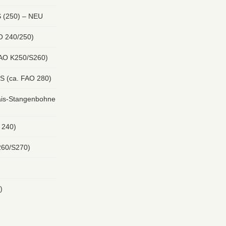
 (250) – NEU
O 240/250)
FAO K250/S260)
S (ca. FAO 280)
s-Stangenbohne
 240)
260/S270)
)