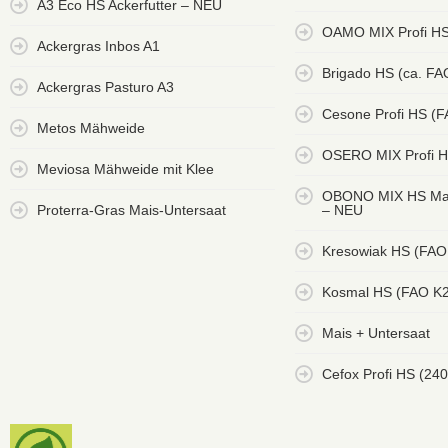
A3 Eco HS Ackerfutter – NEU
OAMO MIX Profi HS
Ackergras Inbos A1
Brigado HS (ca. FA
Ackergras Pasturo A3
Cesone Profi HS (
Metos Mähweide
OSERO MIX Profi H
Meviosa Mähweide mit Klee
OBONO MIX HS Mai
Proterra-Gras Mais-Untersaat
– NEU
Kresowiak HS (FAO
Kosmal HS (FAO K
Mais + Untersaat
Cefox Profi HS (240