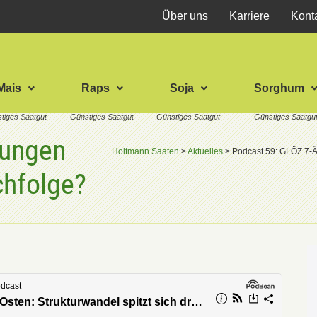
Über uns
Karriere
Kont
Mais
Raps
Soja
Sorghum
rungen
Holtmann Saaten
>
Aktuelles
>
Podcast 59: GLÖZ 7-Ä
chfolge?