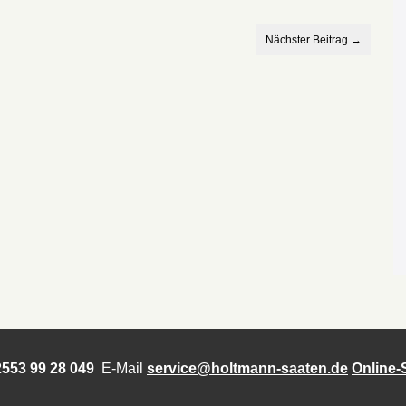
Nächster Beitrag →
553 99 28 049
E-Mail
service@holtmann-saaten.de
Online