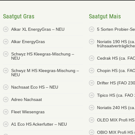
Saatgut Gras
Saatgut Mais
Alkar XL EnergyGras – NEU
5 Sorten Probier-S
Alkar EnergyGras
Noriatis 190 HS (ca
frühsaatverträglich
Schwyz HS Kleegras-Mischung –
NEU
Cedrak HS (ca. FA
Schwyz M HS Kleegras-Mischung –
Chopin HS (ca. FAO
NEU
Drifter HS (FAO 23
Nachsaat Eco HS – NEU
Tipico HS (ca. FAO
Adreo Nachsaat
Noriatis 240 HS (ca
Fleet Wiesengras
OLEO MIX Profi HS
A1 Eco HS Ackerfutter – NEU
OBIO MIX Profi HS