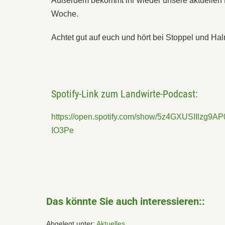
Außerdem bekommt ihr wieder unsere aktuellen 
Woche.
Achtet gut auf euch und hört bei Stoppel und Hal
Spotify-Link zum Landwirte-Podcast:
https://open.spotify.com/show/5z4GXUSIIlzg9AP
IO3Pe
Das könnte Sie auch interessieren::
Abgelegt unter:
Aktuelles