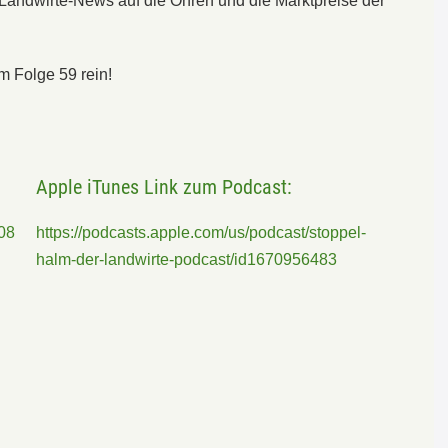
Landwirte-News auf die Ohren und die Marktpreise der
m Folge 59 rein!
Apple iTunes Link zum Podcast:
08
https://podcasts.apple.com/us/podcast/stoppel-
halm-der-landwirte-podcast/id1670956483