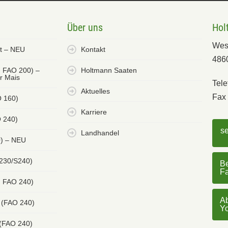
Über uns
Hol
Wes
et – NEU
Kontakt
486
. FAO 200) –
Holtmann Saaten
er Mais
Tele
Aktuelles
Fax 
O 160)
Karriere
 240)
s
Landhandel
0) – NEU
 230/S240)
Be
F
. FAO 240)
Ab
 (FAO 240)
Y
 (FAO 240)