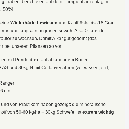
üngt haben, berichteten auf dem Energiepflanzentag in
zu 50%!
seine
Winterhärte bewiesen
und Kahlfröste bis -18 Grad
n nun und langsam beginnen sowohl Alkar® aus der
uter zu wachsen. Damit Alkar gut gedeiht (das
r bei unseren Pflanzen so vor:
sten mit Pendeldüse auf abtauendem Boden
AS und 80kg N mit Cultanverfahren (wir wissen jetzt,
 Ranger
-6 cm
und von Praktikern haben gezeigt: die mineralische
toff von 50-60 kg/ha + 30kg Schwefel ist
extrem wichtig