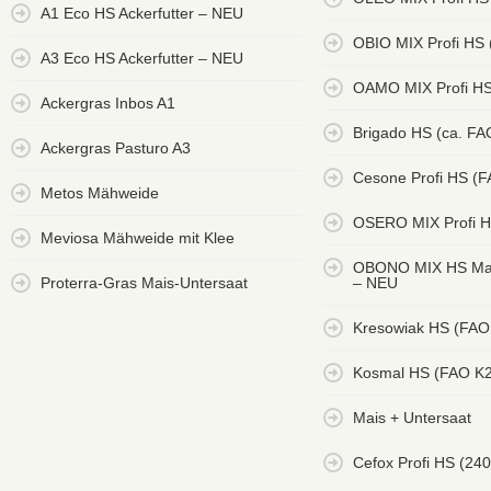
A1 Eco HS Ackerfutter – NEU
OBIO MIX Profi HS
A3 Eco HS Ackerfutter – NEU
OAMO MIX Profi HS
Ackergras Inbos A1
Brigado HS (ca. FA
Ackergras Pasturo A3
Cesone Profi HS (
Metos Mähweide
OSERO MIX Profi H
Meviosa Mähweide mit Klee
OBONO MIX HS Mai
Proterra-Gras Mais-Untersaat
– NEU
Kresowiak HS (FAO
Kosmal HS (FAO K
Mais + Untersaat
Cefox Profi HS (240