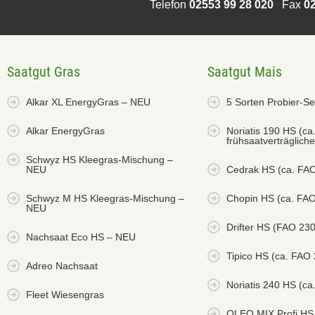
Telefon
02553 99 28 020
Fax
02
Saatgut Gras
Saatgut Mais
Alkar XL EnergyGras – NEU
5 Sorten Probier-S
Alkar EnergyGras
Noriatis 190 HS (ca
frühsaatverträglich
Schwyz HS Kleegras-Mischung –
NEU
Cedrak HS (ca. FA
Schwyz M HS Kleegras-Mischung –
Chopin HS (ca. FAO
NEU
Drifter HS (FAO 23
Nachsaat Eco HS – NEU
Tipico HS (ca. FAO
Adreo Nachsaat
Noriatis 240 HS (ca
Fleet Wiesengras
OLEO MIX Profi HS