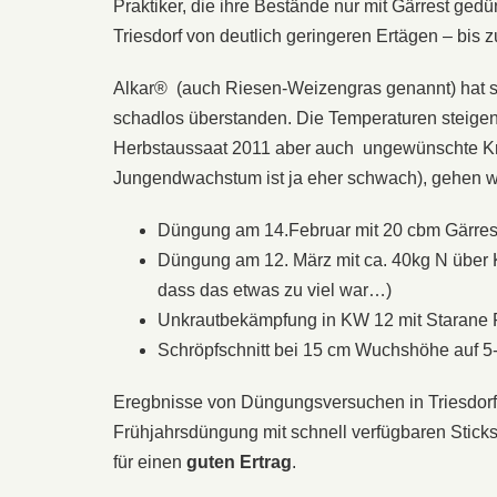
Praktiker, die ihre Bestände nur mit Gärrest ged
Triesdorf von deutlich geringeren Ertägen – bis 
Alkar® (auch Riesen-Weizengras genannt) hat 
schadlos überstanden. Die Temperaturen steige
Herbstaussaat 2011 aber auch ungewünschte Krä
Jungendwachstum ist ja eher schwach), gehen wi
Düngung am 14.Februar mit 20 cbm Gärre
Düngung am 12. März mit ca. 40kg N über K
dass das etwas zu viel war…)
Unkrautbekämpfung in KW 12 mit Starane
Schröpfschnitt bei 15 cm Wuchshöhe auf 5
Eregbnisse von Düngungsversuchen in Triesdorf 
Frühjahrsdüngung mit schnell verfügbaren Sticks
für einen
guten Ertrag
.