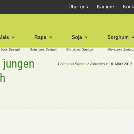
Über uns
Karriere
Kont
Mais
Raps
Soja
Sorghum
e jungen
Holtmann Saaten
>
Aktuelles
>
18. März 2012: 
ch