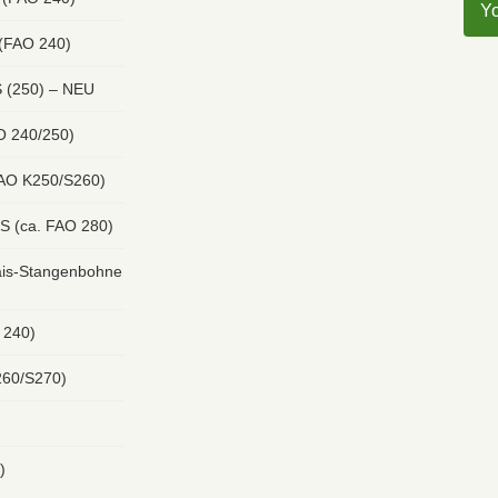
Y
 (FAO 240)
 (250) – NEU
O 240/250)
FAO K250/S260)
S (ca. FAO 280)
s-Stangenbohne
 240)
260/S270)
)