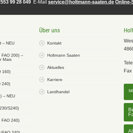
553 99 28 049
E-Mail
service@holtmann-saaten.de
Online
Über uns
Hol
Wes
et – NEU
Kontakt
486
. FAO 200) –
Holtmann Saaten
er Mais
Tele
Aktuelles
Fax 
O 160)
Karriere
 240)
s
Landhandel
0) – NEU
 230/S240)
Be
F
. FAO 240)
Ab
 (FAO 240)