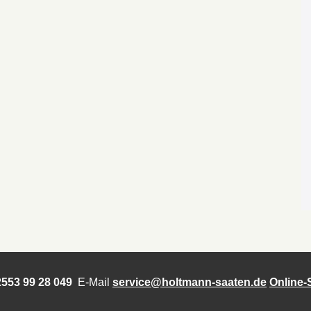
553 99 28 049
E-Mail
service@holtmann-saaten.de
Online