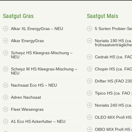
Saatgut Gras
Saatgut Mais
Alkar XL EnergyGras – NEU
5 Sorten Probier-S
Alkar EnergyGras
Noriatis 190 HS (ca
frühsaatverträglich
Schwyz HS Kleegras-Mischung –
NEU
Cedrak HS (ca. FA
Schwyz M HS Kleegras-Mischung –
Chopin HS (ca. FAO
NEU
Drifter HS (FAO 23
Nachsaat Eco HS – NEU
Tipico HS (ca. FAO
Adreo Nachsaat
Noriatis 240 HS (ca
Fleet Wiesengras
OLEO MIX Profi HS
A1 Eco HS Ackerfutter – NEU
OBIO MIX Profi HS