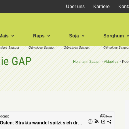
Über uns
Karriere
Kont
Mais
Raps
Soja
Sorghum
die GAP
Holtmann Saaten
>
Aktuelles
>
Podc