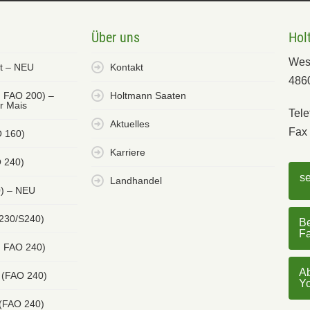
Über uns
Hol
Wes
et – NEU
Kontakt
486
. FAO 200) –
Holtmann Saaten
er Mais
Tele
Aktuelles
Fax 
O 160)
Karriere
 240)
s
Landhandel
0) – NEU
 230/S240)
Be
F
. FAO 240)
Ab
 (FAO 240)
Y
 (FAO 240)