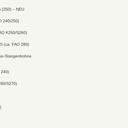
 (250) – NEU
O 240/250)
FAO K250/S260)
S (ca. FAO 280)
s-Stangenbohne
 240)
260/S270)
)