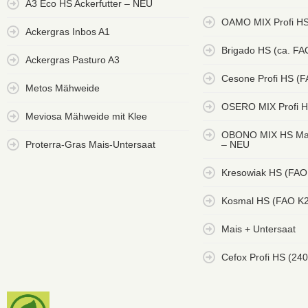
A3 Eco HS Ackerfutter – NEU
OAMO MIX Profi HS
Ackergras Inbos A1
Brigado HS (ca. FA
Ackergras Pasturo A3
Cesone Profi HS (
Metos Mähweide
OSERO MIX Profi H
Meviosa Mähweide mit Klee
OBONO MIX HS Mai
Proterra-Gras Mais-Untersaat
– NEU
Kresowiak HS (FAO
Kosmal HS (FAO K
Mais + Untersaat
Cefox Profi HS (240