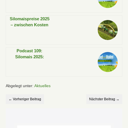
Basis für stabile
Erträge legen!
Silomaispreise 2025
– zwischen Kosten
und Nachfrage
Podcast 109:
Silomais 2025:
Verhandlungen oder
Verluste – wer
gewinnt?
Abgelegt unter:
Aktuelles
← Vorheriger Beitrag
Nächster Beitrag →