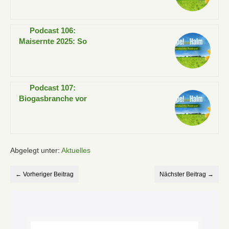
über den Ertrag!
Podcast 106:
Maisernte 2025: So
gelingt beste
Silagequalität!
Podcast 107:
Biogasbranche vor
Stilllegung?
Lösungen für
Landwirte
Abgelegt unter:
Aktuelles
← Vorheriger Beitrag
Nächster Beitrag →