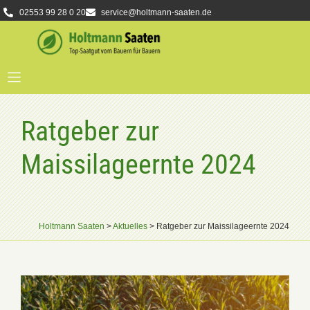
02553 99 28 0 20
service@holtmann-saaten.de
Ratgeber zur
Maissilageernte 2024
Holtmann Saaten
>
Aktuelles
>
Ratgeber zur Maissilageernte 2024