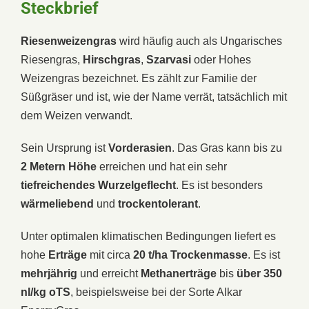
Steckbrief
Riesenweizengras
wird häufig auch als Ungarisches
Riesengras,
Hirschgras
,
Szarvasi
oder Hohes
Weizengras bezeichnet. Es zählt zur Familie der
Süßgräser und ist, wie der Name verrät, tatsächlich mit
dem Weizen verwandt.
Sein Ursprung ist
Vorderasien
. Das Gras kann bis zu
2 Metern Höhe
erreichen und hat ein sehr
tiefreichendes
Wurzelgeflecht
. Es ist besonders
wärmeliebend
und
trockentolerant
.
Unter optimalen klimatischen Bedingungen liefert es
hohe
Erträge
mit circa
20 t/ha Trockenmasse
. Es ist
mehrjährig
und erreicht
Methanerträge
bis
über 350
nl/kg oTS
, beispielsweise bei der Sorte Alkar