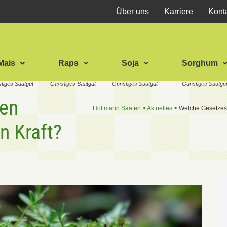
Über uns
Karriere
Kont
Mais
Raps
Soja
Sorghum
en
Holtmann Saaten
>
Aktuelles
>
Welche Gesetzesä
n Kraft?