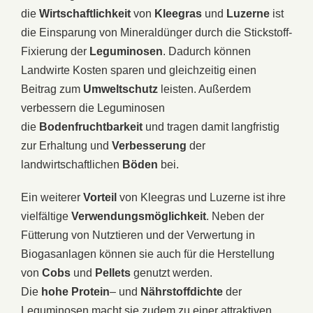
die
Wirtschaftlichkeit
von
Kleegras
und
Luzerne
ist
die Einsparung von Mineraldünger durch die Stickstoff-
Fixierung der
Leguminosen
. Dadurch können
Landwirte Kosten sparen und gleichzeitig einen
Beitrag zum
Umweltschutz
leisten. Außerdem
verbessern die Leguminosen
die
Bodenfruchtbarkeit
und tragen damit langfristig
zur Erhaltung und
Verbesserung
der
landwirtschaftlichen
Böden
bei.
Ein weiterer
Vorteil
von Kleegras und Luzerne ist ihre
vielfältige
Verwendungsmöglichkeit
. Neben der
Fütterung von Nutztieren und der Verwertung in
Biogasanlagen können sie auch für die Herstellung
von
Cobs
und
Pellets
genutzt werden.
Die
hohe
Protein
– und
Nährstoffdichte
der
Leguminosen macht sie zudem zu einer attraktiven