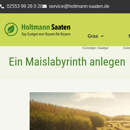
02553 99 28 0 20
service@holtmann-saaten.de
Gras
Ein Maislabyrinth anlegen