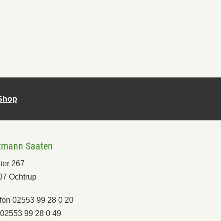
-Shop
tmann Saaten
ter 267
07 Ochtrup
fon 02553 99 28 0 20
02553 99 28 0 49