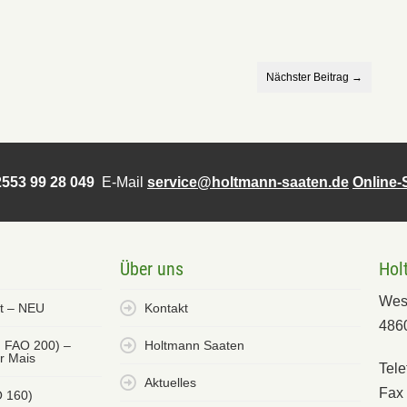
Nächster Beitrag →
553 99 28 049
E-Mail
service@holtmann-saaten.de
Online
Über uns
Hol
Wes
et – NEU
Kontakt
486
. FAO 200) –
Holtmann Saaten
er Mais
Tele
Aktuelles
Fax 
O 160)