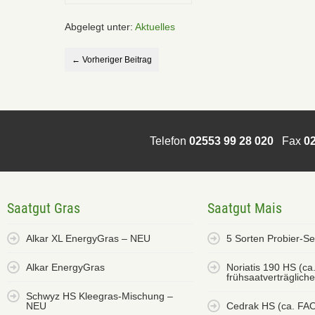
Abgelegt unter:
Aktuelles
← Vorheriger Beitrag
Telefon
02553 99 28 020
Fax
02
Saatgut Gras
Saatgut Mais
Alkar XL EnergyGras – NEU
5 Sorten Probier-S
Alkar EnergyGras
Noriatis 190 HS (ca
frühsaatverträglich
Schwyz HS Kleegras-Mischung –
NEU
Cedrak HS (ca. FA