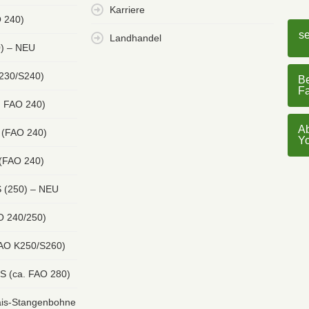
Karriere
 240)
s
Landhandel
0) – NEU
 230/S240)
Be
F
. FAO 240)
Ab
 (FAO 240)
Y
 (FAO 240)
 (250) – NEU
O 240/250)
FAO K250/S260)
S (ca. FAO 280)
s-Stangenbohne