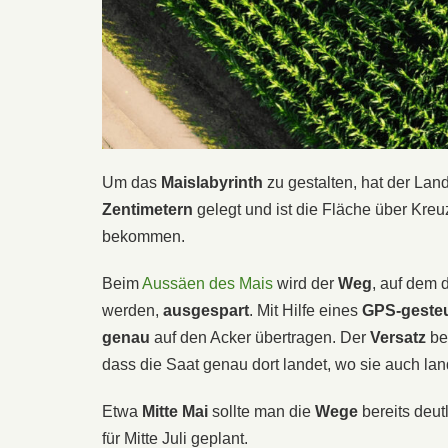
Um das
Maislabyrinth
zu gestalten, hat der La
Zentimetern
gelegt und ist die Fläche über Kre
bekommen.
Beim
Aussäen des Mais
wird der
Weg
, auf dem 
werden,
ausgespart
. Mit Hilfe eines
GPS-geste
genau
auf den Acker übertragen. Der
Versatz
bet
dass die Saat genau dort landet, wo sie auch lan
Etwa
Mitte Mai
sollte man die
Wege
bereits deut
für Mitte Juli geplant.