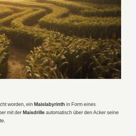
acht worden, ein
Maislabyrinth
in Form eines
er mit der
Maisdrille
automatisch über den Acker seine
te.