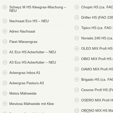
Schwyz M HS Kleegras-Mischung –
Chopin HS (ca. FAO
NEU
Drifter HS (FAO 23
Nachsaat Eco HS – NEU
Tipico HS (ca. FAO
Adreo Nachsaat
Noriatis 240 HS (ca
Fleet Wiesengras
OLEO MIX Profi HS
A1 Eco HS Ackerfutter – NEU
OBIO MIX Profi HS
A3 Eco HS Ackerfutter – NEU
OAMO MIX Profi HS
Ackergras Inbos A1
Brigado HS (ca. FA
Ackergras Pasturo A3
Cesone Profi HS (
Metos Mähweide
OSERO MIX Profi H
Meviosa Mähweide mit Klee
OBONO MIX HS Mai