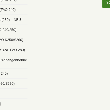
Y
 (FAO 240)
 (250) – NEU
O 240/250)
FAO K250/S260)
S (ca. FAO 280)
s-Stangenbohne
 240)
260/S270)
)