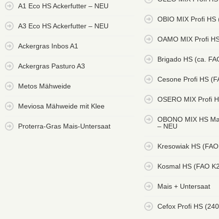
A1 Eco HS Ackerfutter – NEU
OBIO MIX Profi HS
A3 Eco HS Ackerfutter – NEU
OAMO MIX Profi HS
Ackergras Inbos A1
Brigado HS (ca. FA
Ackergras Pasturo A3
Cesone Profi HS (
Metos Mähweide
OSERO MIX Profi H
Meviosa Mähweide mit Klee
OBONO MIX HS Mai
Proterra-Gras Mais-Untersaat
– NEU
Kresowiak HS (FAO
Kosmal HS (FAO K
Mais + Untersaat
Cefox Profi HS (240