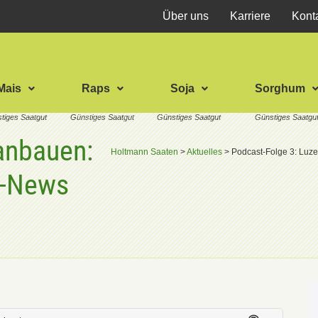
Über uns
Karriere
Kont
Mais
Raps
Soja
Sorghum
anbauen:
Holtmann Saaten
>
Aktuelles
>
Podcast-Folge 3: Luze
e-News