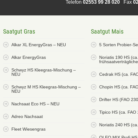
Telefon
02553 99 28 020
Fax
02
Saatgut Gras
Saatgut Mais
Alkar XL EnergyGras – NEU
5 Sorten Probier-S
Alkar EnergyGras
Noriatis 190 HS (ca
frühsaatverträglich
Schwyz HS Kleegras-Mischung –
NEU
Cedrak HS (ca. FA
Schwyz M HS Kleegras-Mischung –
Chopin HS (ca. FAO
NEU
Drifter HS (FAO 23
Nachsaat Eco HS – NEU
Tipico HS (ca. FAO
Adreo Nachsaat
Noriatis 240 HS (ca
Fleet Wiesengras
OLEO MIX Profi HS