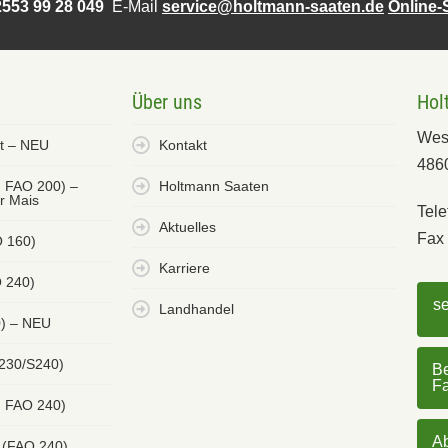
553 99 28 049
E-Mail
service@holtmann-saaten.de
Online
Über uns
Hol
Wes
et – NEU
Kontakt
486
. FAO 200) –
Holtmann Saaten
er Mais
Tele
Aktuelles
Fax 
O 160)
Karriere
 240)
s
Landhandel
0) – NEU
 230/S240)
Be
F
. FAO 240)
Ab
 (FAO 240)