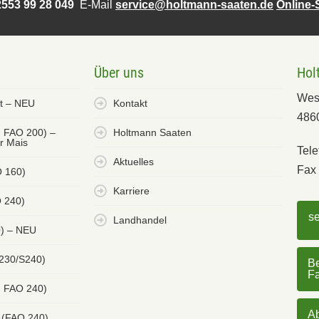
553 99 28 049
E-Mail
service@holtmann-saaten.de
Online
Über uns
Hol
Wes
et – NEU
Kontakt
486
. FAO 200) –
Holtmann Saaten
er Mais
Tele
Aktuelles
Fax 
O 160)
Karriere
 240)
s
Landhandel
0) – NEU
 230/S240)
Be
F
. FAO 240)
Ab
 (FAO 240)