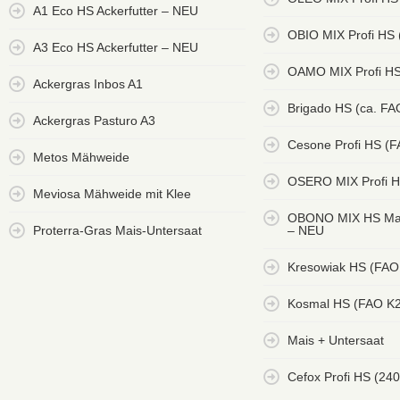
A1 Eco HS Ackerfutter – NEU
OBIO MIX Profi HS
A3 Eco HS Ackerfutter – NEU
OAMO MIX Profi HS
Ackergras Inbos A1
Brigado HS (ca. FA
Ackergras Pasturo A3
Cesone Profi HS (
Metos Mähweide
OSERO MIX Profi H
Meviosa Mähweide mit Klee
OBONO MIX HS Mai
Proterra-Gras Mais-Untersaat
– NEU
Kresowiak HS (FAO
Kosmal HS (FAO K
Mais + Untersaat
Cefox Profi HS (240