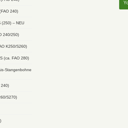
Y
 (FAO 240)
 (250) – NEU
O 240/250)
FAO K250/S260)
S (ca. FAO 280)
s-Stangenbohne
 240)
260/S270)
)