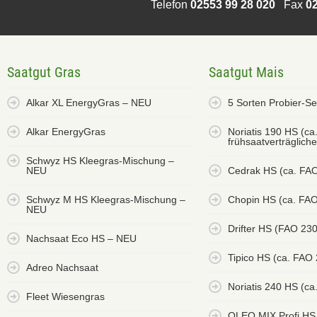
Telefon
02553 99 28 020
Fax
02
Saatgut Gras
Saatgut Mais
Alkar XL EnergyGras – NEU
5 Sorten Probier-S
Alkar EnergyGras
Noriatis 190 HS (ca
frühsaatverträglich
Schwyz HS Kleegras-Mischung –
NEU
Cedrak HS (ca. FA
Schwyz M HS Kleegras-Mischung –
Chopin HS (ca. FAO
NEU
Drifter HS (FAO 23
Nachsaat Eco HS – NEU
Tipico HS (ca. FAO
Adreo Nachsaat
Noriatis 240 HS (ca
Fleet Wiesengras
OLEO MIX Profi HS