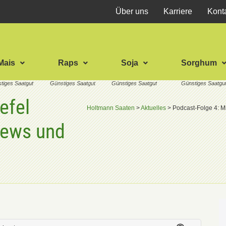
Über uns
Karriere
Kont
Mais
Raps
Soja
Sorghum
efel
Holtmann Saaten
>
Aktuelles
>
Podcast-Folge 4: 
News und