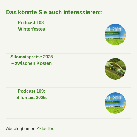
Das könnte Sie auch interessieren::
Podcast 108:
Winterfestes
Grünland – jetzt die
Basis für stabile
Erträge legen!
Silomaispreise 2025
– zwischen Kosten
und Nachfrage
Podcast 109:
Silomais 2025:
Verhandlungen oder
Verluste – wer
gewinnt?
Abgelegt unter:
Aktuelles