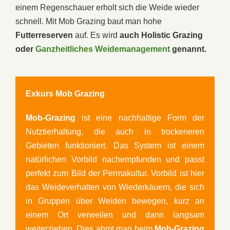
einem Regenschauer erholt sich die Weide wieder
schnell. Mit Mob Grazing baut man hohe
Futterreserven
auf. Es wird
auch Holistic Grazing
oder
Ganzheitliches Weidemanagement
genannt.
Exkurs Mob Grazing
Mob-Grazing
ist eine nachhaltige Form der
Nutztierhaltung, die auch in trockeneren
Gebieten funktioniert. Das System ist einem
natürlichen Vorbild nachempfunden und passt
perfekt zum Bild der Permakultur. Vorbild ist hier
das Weideverhalten von Wiederkäuern, die sich
in Gruppen über Weiden bewegen, kurz an
einem Ort verweilen und dann langsam
weiterziehen. Dies ahmt man beim
Mob-Grazing