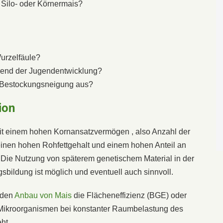
, Silo- oder Körnermais?
Wurzelfäule?
ährend der Jugendentwicklung?
ge Bestockungsneigung aus?
ion
it einem hohen Kornansatzvermögen , also Anzahl der
einen hohen Rohfettgehalt und einem hohen Anteil an
 Die Nutzung von späterem genetischem Material in der
bildung ist möglich und eventuell auch sinnvoll.
r den
Anbau von Mais
die Flächeneffizienz (BGE) oder
e Mikroorganismen bei konstanter Raumbelastung des
ht.