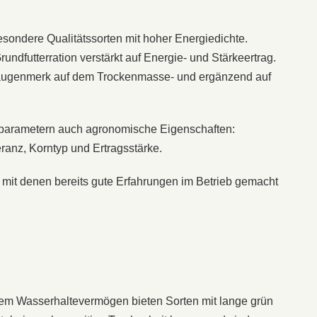
esondere Qualitätssorten mit hoher Energiedichte.
und­futterration verstärkt auf Energie- und Stärkeertrag.
ptaugenmerk auf dem Trockenmasse- und ergänzend auf
sparametern auch agronomische Eigen­schaften:
e­ranz, Korntyp und Ertragsstärke.
, mit denen bereits gute Erfahrungen im Be­trieb gemacht
rem Wasserhaltevermögen bieten Sorten mit lange grün