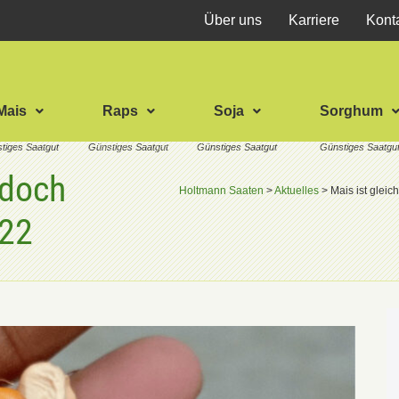
Über uns
Karriere
Kont
Mais
Raps
Soja
Sorghum
 doch
Holtmann Saaten
>
Aktuelles
>
Mais ist glei
022