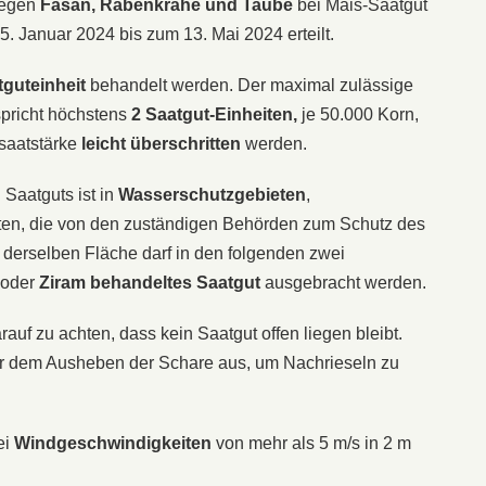
gegen
Fasan, Rabenkrähe und Taube
bei Mais-Saatgut
. Januar 2024 bis zum 13. Mai 2024 erteilt.
tguteinheit
behandelt werden. Der maximal zulässige
spricht höchstens
2 Saatgut-Einheiten,
je 50.000 Korn,
saatstärke
leicht überschritten
werden.
 Saatguts ist in
Wasserschutzgebieten
,
en, die von den zuständigen Behörden zum Schutz des
f derselben Fläche darf in den folgenden zwei
oder
Ziram
behandeltes Saatgut
ausgebracht werden.
arauf zu achten, dass kein Saatgut offen liegen bleibt.
vor dem Ausheben der Schare aus, um Nachrieseln zu
ei
Windgeschwindigkeiten
von mehr als 5 m/s in 2 m