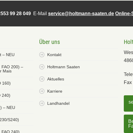
553 99 28 049
E-Mail
service@holtmann-saaten.de
Online
Über uns
Hol
Wes
et – NEU
Kontakt
486
. FAO 200) –
Holtmann Saaten
er Mais
Tele
Aktuelles
Fax 
O 160)
Karriere
 240)
s
Landhandel
0) – NEU
 230/S240)
Be
F
. FAO 240)