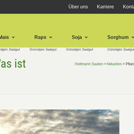
Über uns
Karriere
Kont
Mais
Raps
Soja
Sorghum
as ist
Holtmann Saaten
>
Aktuelles
>
Pfla