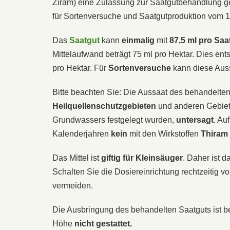
Ziram) eine Zulassung zur Saatgutbehandlung 
für Sortenversuche und Saatgutproduktion vom 15
Das
Saatgut
kann
einmalig
mit
87,5 ml pro Saa
Mittelaufwand beträgt 75 ml pro Hektar. Dies ent
pro Hektar. Für
Sortenversuche
kann diese Aus
Bitte beachten Sie: Die Aussaat des behandelten
Heilquellenschutzgebieten
und anderen Gebiet
Grundwassers festgelegt wurden,
untersagt
. Au
Kalenderjahren
kein
mit den Wirkstoffen
Thiram
Das Mittel ist
giftig
für Kleinsäuger
. Daher ist d
Schalten Sie die Dosiereinrichtung rechtzeitig 
vermeiden.
Die Ausbringung des behandelten Saatguts ist b
Höhe
nicht gestattet.