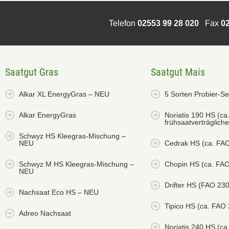
Telefon
02553 99 28 020
Fax
02
Saatgut Gras
Saatgut Mais
Alkar XL EnergyGras – NEU
5 Sorten Probier-S
Alkar EnergyGras
Noriatis 190 HS (ca
frühsaatverträglich
Schwyz HS Kleegras-Mischung –
NEU
Cedrak HS (ca. FA
Schwyz M HS Kleegras-Mischung –
Chopin HS (ca. FAO
NEU
Drifter HS (FAO 23
Nachsaat Eco HS – NEU
Tipico HS (ca. FAO
Adreo Nachsaat
Noriatis 240 HS (ca