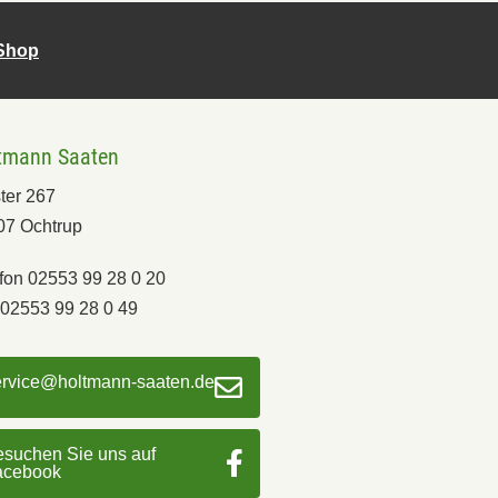
-Shop
tmann Saaten
ter 267
07 Ochtrup
fon 02553 99 28 0 20
02553 99 28 0 49
ervice@holtmann-saaten.de
suchen Sie uns auf
acebook