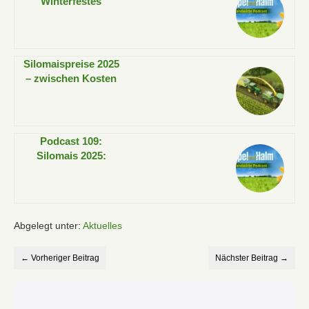
Winterfestes
Grünland – jetzt die
Basis für stabile
Erträge legen!
Silomaispreise 2025
– zwischen Kosten
und Nachfrage
Podcast 109:
Silomais 2025:
Verhandlungen oder
Verluste – wer
gewinnt?
Abgelegt unter:
Aktuelles
← Vorheriger Beitrag
Nächster Beitrag →