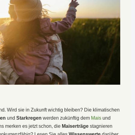
d. Wird sie in Zukunft wichtig bleiben? Die klimatischen
den
und
Starkregen
werden zukünftig dem
Mais
und
s merken es jetzt schon, die
Maiserträge
stagnieren
onkurrenzfähig? Lesen Sie alles
Wissenswerte
darüber