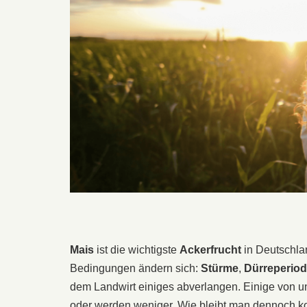
Mais
ist die wichtigste
Ackerfrucht
in Deutschlan
Bedingungen ändern sich:
Stürme
,
Dürreperio
dem Landwirt einiges abverlangen. Einige von un
oder werden weniger. Wie bleibt man dennoch k