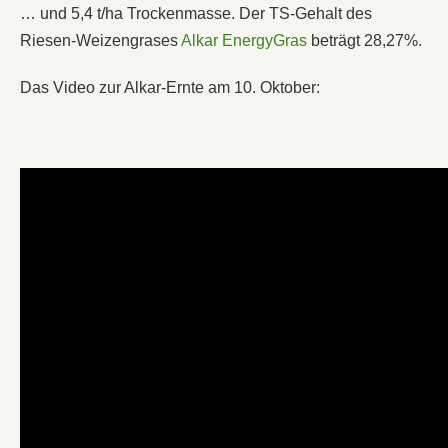
… und 5,4 t/ha Trockenmasse. Der TS-Gehalt des
Riesen-Weizengrases
Alkar EnergyGras
beträgt 28,27%.
Das Video zur Alkar-Ernte am 10. Oktober: