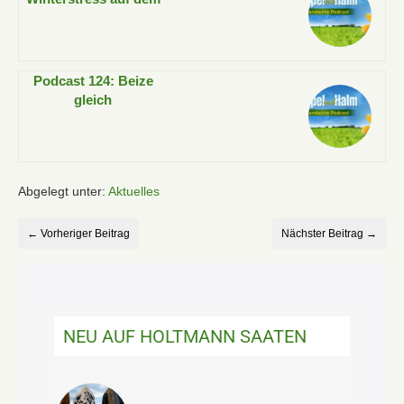
Land: Was Landwirte
jetzt wissen müssen
Podcast 124: Beize
gleich
Pflanzenschutz? EU-
Reform sorgt für
Diskussionen!
Abgelegt unter:
Aktuelles
← Vorheriger Beitrag
Nächster Beitrag →
NEU AUF HOLTMANN SAATEN