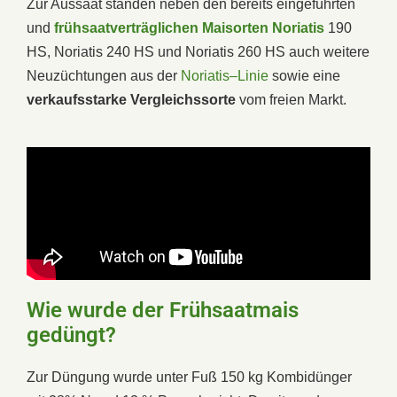
Zur Aussaat standen neben den bereits eingeführten
und
frühsaatverträglichen Maisorten Noriatis
190
HS, Noriatis 240 HS und Noriatis 260 HS auch weitere
Neuzüchtungen aus der
Noriatis–Linie
sowie eine
verkaufsstarke Vergleichssorte
vom freien Markt.
Wie wurde der Frühsaatmais
gedüngt?
Zur Düngung wurde unter Fuß 150 kg Kombidünger