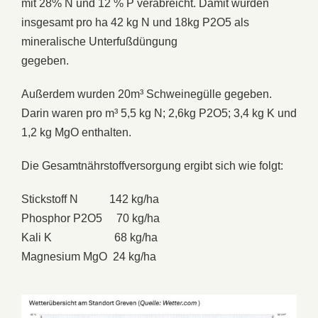
mit 28% N und 12 % P verabreicht. Damit wurden
insgesamt pro ha 42 kg N und 18kg P2O5 als
mineralische Unterfußdüngung
gegeben.
Außerdem wurden 20m³ Schweinegülle gegeben.
Darin waren pro m³ 5,5 kg N; 2,6kg P2O5; 3,4 kg K und
1,2 kg MgO enthalten.
Die Gesamtnährstoffversorgung ergibt sich wie folgt:
Stickstoff N 142 kg/ha
Phosphor P2O5 70 kg/ha
Kali K 68 kg/ha
Magnesium MgO 24 kg/ha